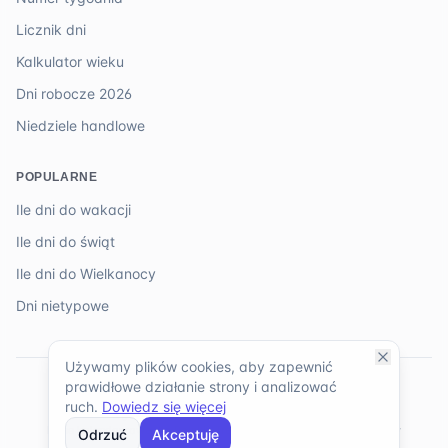
Licznik dni
Kalkulator wieku
Dni robocze 2026
Niedziele handlowe
POPULARNE
Ile dni do wakacji
Ile dni do świąt
Ile dni do Wielkanocy
Dni nietypowe
Używamy plików cookies, aby zapewnić
prawidłowe działanie strony i analizować
©
2026
TopKalendarz. Wszystkie prawa zastrzeżone.
ruch.
Dowiedz się więcej
Regulamin
Polityka prywatności
Mapa strony
Dane kalendarzowe dla Polski · Treści mają charakter informacyjny
Odrzuć
Akceptuję