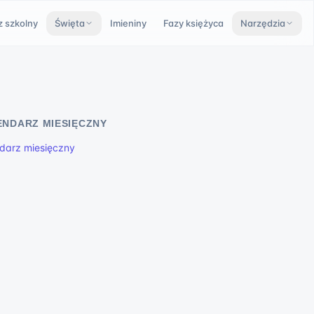
z szkolny
Święta
Imieniny
Fazy księżyca
Narzędzia
ENDARZ MIESIĘCZNY
darz miesięczny