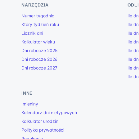
NARZĘDZIA
ODL
Numer tygodnia
Ile d
Który tydzień roku
Ile dn
Licznik dni
Ile d
Kalkulator wieku
Ile d
Dni robocze 2025
Ile d
Dni robocze 2026
Ile d
Dni robocze 2027
Ile d
Ile d
INNE
Imieniny
Kalendarz dni nietypowych
Kalkulator urodzin
Polityka prywatności
Regulamin