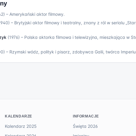
iny
42
)
–
Amerykański aktor filmowy.
1940
)
–
Brytyjski aktor filmowy i teatralny, znany z ról w serialu „Star
zyk
(
1976
)
–
Polska aktorka filmowa i telewizyjna, mieszkająca w S
00
)
–
Rzymski wódz, polityk i pisarz, zdobywca Galii, twórca Imper
KALENDARZE
INFORMACJE
Kalendarz 2025
Święta 2026
Kalendarz 2026
Imieniny