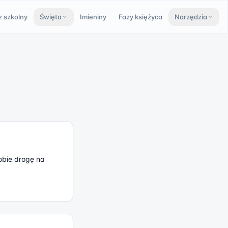
z szkolny
Święta
Imieniny
Fazy księżyca
Narzędzia
obie drogę na