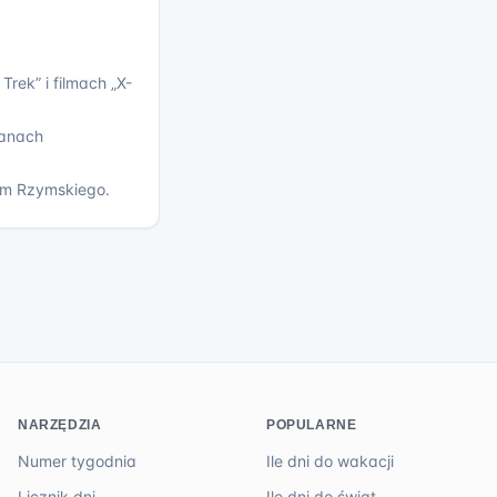
 Trek” i filmach „X-
tanach
ium Rzymskiego.
NARZĘDZIA
POPULARNE
Numer tygodnia
Ile dni do wakacji
Licznik dni
Ile dni do świąt