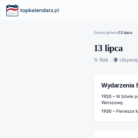
Strona główna
13 lipca
13 lipca
♋
Rak
·
🌘
Ubywają
Wydarzenia 
1920
–
W bitwie p
Warszawę.
1930
–
Pierwsze M