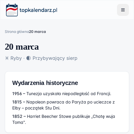
Strona główna
20 marca
20 marca
♓
Ryby
·
🌒
Przybywający sierp
Wydarzenia historyczne
1956
–
Tunezja uzyskała niepodległość od Francji.
1815
–
Napoleon powraca do Paryża po ucieczce z
Elby – początek Stu Dni.
1852
–
Harriet Beecher Stowe publikuje „Chatę wuja
Toma".