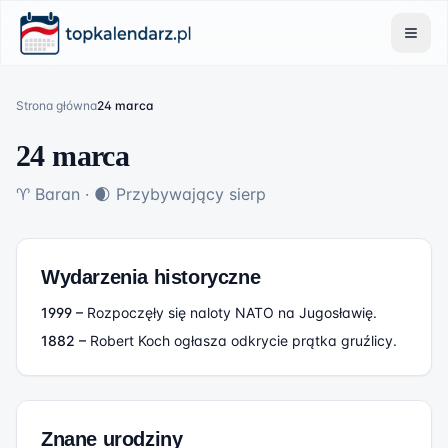
Strona główna
24 marca
24 marca
♈
Baran
·
🌒
Przybywający sierp
Wydarzenia historyczne
1999
–
Rozpoczęły się naloty NATO na Jugosławię.
1882
–
Robert Koch ogłasza odkrycie prątka gruźlicy.
Znane urodziny