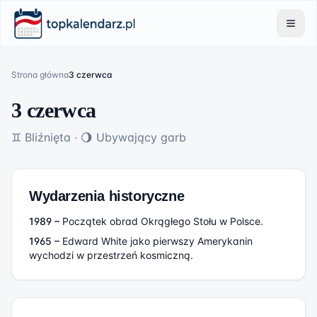
Strona główna
3 czerwca
3 czerwca
♊
Bliźnięta
·
🌖
Ubywający garb
Wydarzenia historyczne
1989
–
Początek obrad Okrągłego Stołu w Polsce.
1965
–
Edward White jako pierwszy Amerykanin
wychodzi w przestrzeń kosmiczną.