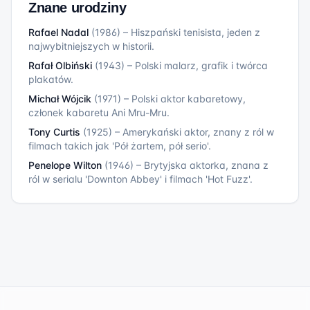
Znane urodziny
Rafael Nadal
(
1986
)
–
Hiszpański tenisista, jeden z
najwybitniejszych w historii.
Rafał Olbiński
(
1943
)
–
Polski malarz, grafik i twórca
plakatów.
Michał Wójcik
(
1971
)
–
Polski aktor kabaretowy,
członek kabaretu Ani Mru-Mru.
Tony Curtis
(
1925
)
–
Amerykański aktor, znany z ról w
filmach takich jak 'Pół żartem, pół serio'.
Penelope Wilton
(
1946
)
–
Brytyjska aktorka, znana z
ról w serialu 'Downton Abbey' i filmach 'Hot Fuzz'.