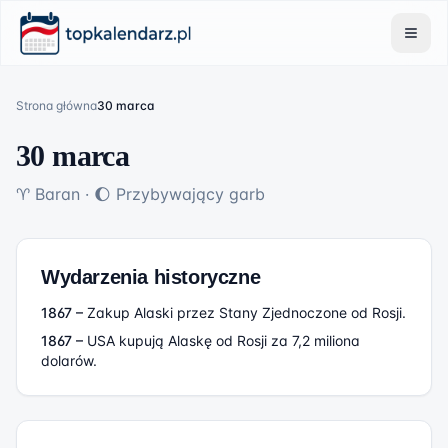
Strona główna
30 marca
30 marca
♈
Baran
·
🌔
Przybywający garb
Wydarzenia historyczne
1867
–
Zakup Alaski przez Stany Zjednoczone od Rosji.
1867
–
USA kupują Alaskę od Rosji za 7,2 miliona
dolarów.