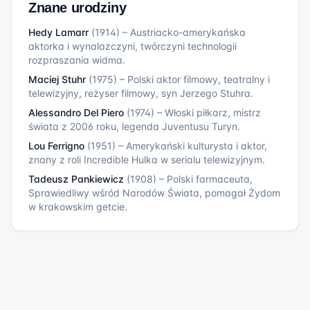
Znane urodziny
Hedy Lamarr
(
1914
)
–
Austriacko-amerykańska
aktorka i wynalazczyni, twórczyni technologii
rozpraszania widma.
Maciej Stuhr
(
1975
)
–
Polski aktor filmowy, teatralny i
telewizyjny, reżyser filmowy, syn Jerzego Stuhra.
Alessandro Del Piero
(
1974
)
–
Włoski piłkarz, mistrz
świata z 2006 roku, legenda Juventusu Turyn.
Lou Ferrigno
(
1951
)
–
Amerykański kulturysta i aktor,
znany z roli Incredible Hulka w serialu telewizyjnym.
Tadeusz Pankiewicz
(
1908
)
–
Polski farmaceuta,
Sprawiedliwy wśród Narodów Świata, pomagał Żydom
w krakowskim getcie.