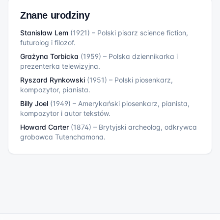
Znane urodziny
Stanisław Lem
(
1921
)
–
Polski pisarz science fiction,
futurolog i filozof.
Grażyna Torbicka
(
1959
)
–
Polska dziennikarka i
prezenterka telewizyjna.
Ryszard Rynkowski
(
1951
)
–
Polski piosenkarz,
kompozytor, pianista.
Billy Joel
(
1949
)
–
Amerykański piosenkarz, pianista,
kompozytor i autor tekstów.
Howard Carter
(
1874
)
–
Brytyjski archeolog, odkrywca
grobowca Tutenchamona.