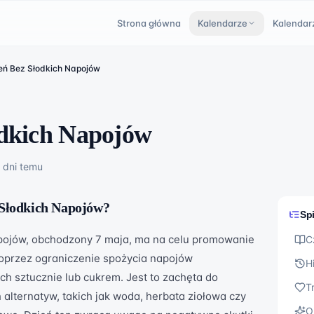
Strona główna
Kalendarze
Kalendar
eń Bez Słodkich Napojów
odkich Napojów
dni
temu
 Słodkich Napojów
?
Spi
pojów, obchodzony 7 maja, ma na celu promowanie
C
poprzez ograniczenie spożycia napojów
H
h sztucznie lub cukrem. Jest to zachęta do
T
alternatyw, takich jak woda, herbata ziołowa czy
O