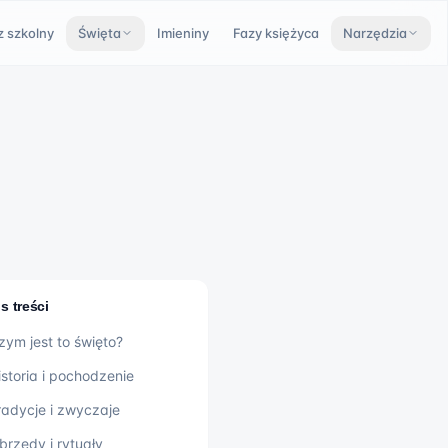
z szkolny
Święta
Imieniny
Fazy księżyca
Narzędzia
s treści
zym jest to święto?
istoria i pochodzenie
radycje i zwyczaje
brzędy i rytuały