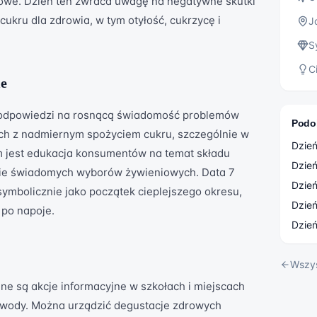
owe. Dzień ten zwraca uwagę na negatywne skutki
ukru dla zdrowia, w tym otyłość, cukrzycę i
J
S
C
ie
 odpowiedzi na rosnącą świadomość problemów
Podo
h z nadmiernym spożyciem cukru, szczególnie w
Dzień
m jest edukacja konsumentów na temat składu
Dzie
ie świadomych wyborów żywieniowych. Data 7
Dzie
ymbolicznie jako początek cieplejszego okresu,
Dzie
 po napoje.
Dzień
Wszy
e są akcje informacyjne w szkołach i miejscach
e wody. Można urządzić degustacje zdrowych