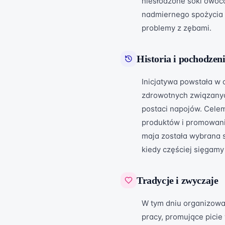
niesłodzone soki owoc
nadmiernego spożycia c
problemy z zębami.
Historia i pochodzen
Inicjatywa powstała w
zdrowotnych związanyc
postaci napojów. Cele
produktów i promowan
maja została wybrana s
kiedy częściej sięgamy
Tradycje i zwyczaje
W tym dniu organizowan
pracy, promujące pici