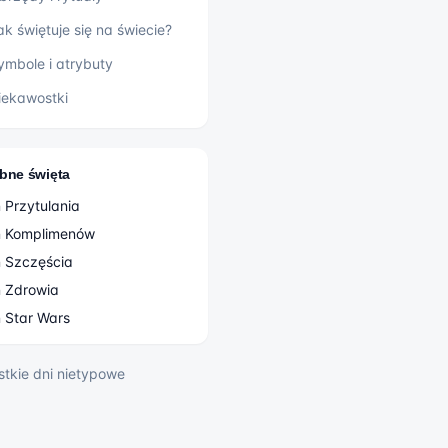
ak świętuje się na świecie?
ymbole i atrybuty
iekawostki
bne święta
 Przytulania
ń Komplimenów
ń Szczęścia
ń Zdrowia
 Star Wars
stkie
dni nietypowe