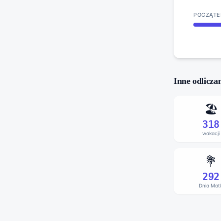
POCZĄTE
Inne odlicza
🏖️
318
wakacji
💐
292
Dnia Matk