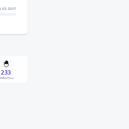
4.02.2027
🐣
233
ielkanocy