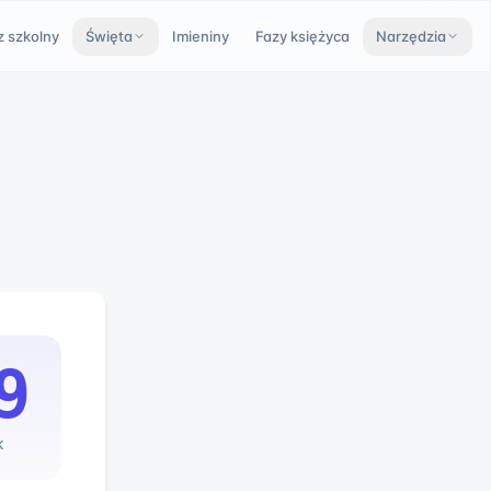
z szkolny
Święta
Imieniny
Fazy księżyca
Narzędzia
9
K