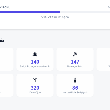
K ROKU
1
53
% czasu minęło
nia
🎄
🎆
140
147
Świąt Bożego Narodzenia
Nowego Roku
W
👔
🕯️
320
86
i
Dnia Ojca
Wszystkich Świętych