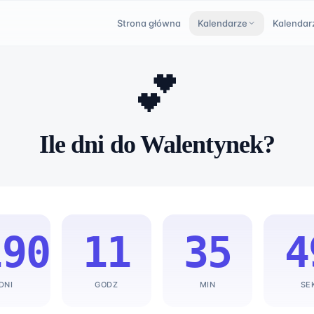
Strona główna
Kalendarze
Kalendar
💕
Ile dni do Walentynek?
190
11
35
4
DNI
GODZ
MIN
SE