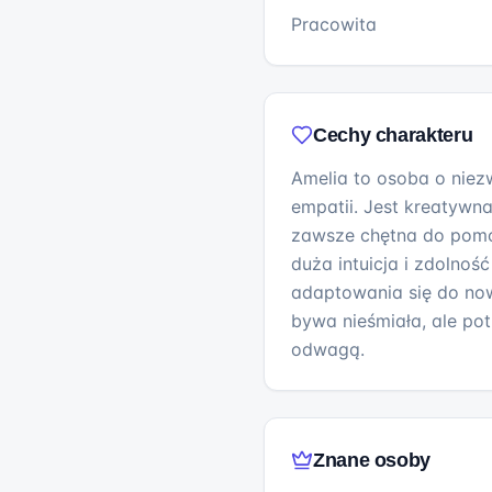
Pracowita
Cechy charakteru
Amelia to osoba o niezw
empatii. Jest kreatywn
zawsze chętna do pomo
duża intuicja i zdolnoś
adaptowania się do now
bywa nieśmiała, ale po
odwagą.
Znane osoby