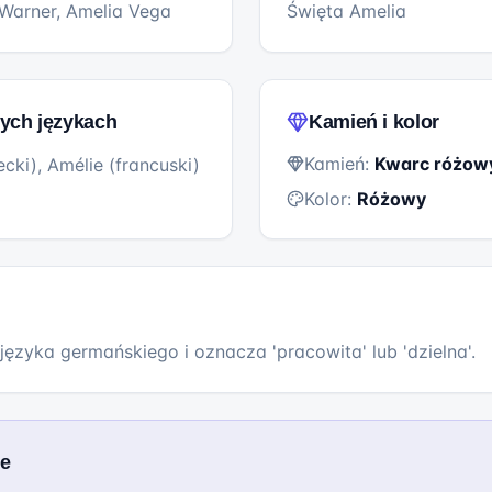
 Warner, Amelia Vega
Święta Amelia
ych językach
Kamień i kolor
Kamień:
Kwarc różow
ecki), Amélie (francuski)
Kolor:
Różowy
języka germańskiego i oznacza 'pracowita' lub 'dzielna'.
we