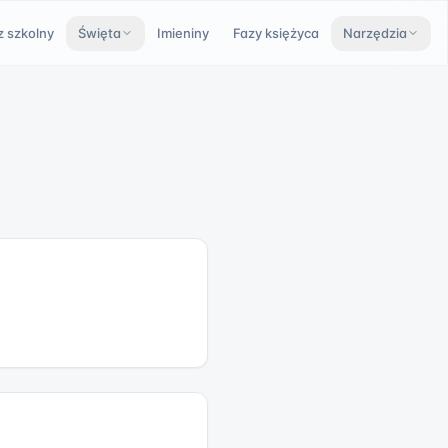
z szkolny
Święta
Imieniny
Fazy księżyca
Narzędzia