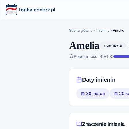
Strona główna
Imieniny
Amelia
Amelia
♀ żeńskie
Popularność:
80
/100
Daty imienin
📅
30 marca
📅
20 k
Znaczenie imienia