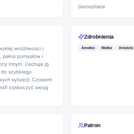
Germańskie
Zdrobnienia
ykłej wrażliwości i
Amelka
Melka
Amelcia
a, pełna pomysłów i
cy innym. Cechuje ją
ć do szybkiego
ych sytuacji. Czasami
trafi zaskoczyć swoją
Patron