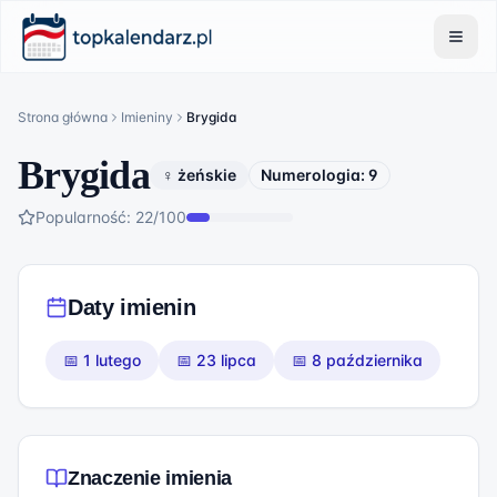
Strona główna
Imieniny
Brygida
Brygida
♀ żeńskie
Numerologia:
9
Popularność:
22
/100
Daty imienin
📅
1 lutego
📅
23 lipca
📅
8 października
Znaczenie imienia