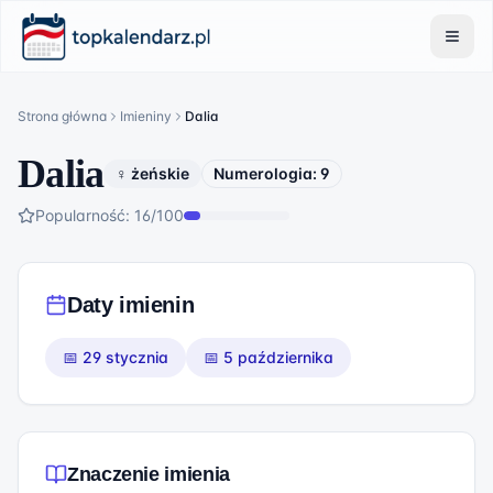
Strona główna
Imieniny
Dalia
Dalia
♀ żeńskie
Numerologia:
9
Popularność:
16
/100
Daty imienin
📅
29 stycznia
📅
5 października
Znaczenie imienia