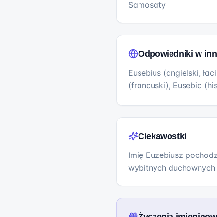
Samosaty
Odpowiedniki w inn
Eusebius (angielski, łac
(francuski), Eusebio (hi
Ciekawostki
Imię Euzebiusz pochodzi
wybitnych duchownych i 
Życzenia imienino