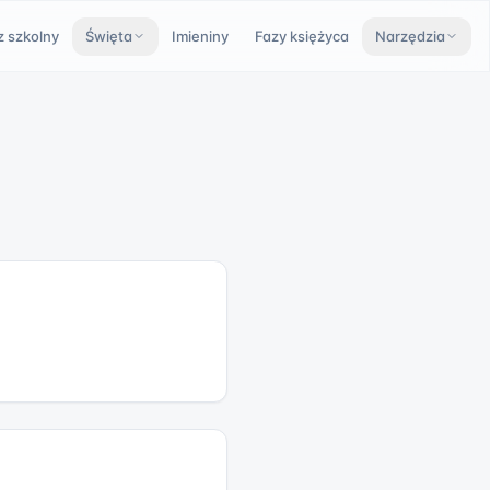
z szkolny
Święta
Imieniny
Fazy księżyca
Narzędzia