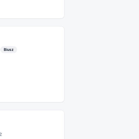
Biusz
ż