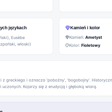
ych językach
Kamień i kolor
Kamień:
Ametyst
iński), Eusèbe
szpański, włoski)
Kolor:
Fioletowy
 z greckiego i oznacza 'pobożny', 'bogobojny'. Historyczni
uczonych. Kojarzy się z erudycją i głęboką wiarą.
we