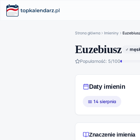
Strona główna
Imieniny
Euzebius
Euzebiusz
♂ męsk
Popularność:
5
/100
Daty imienin
📅
14 sierpnia
Znaczenie imienia