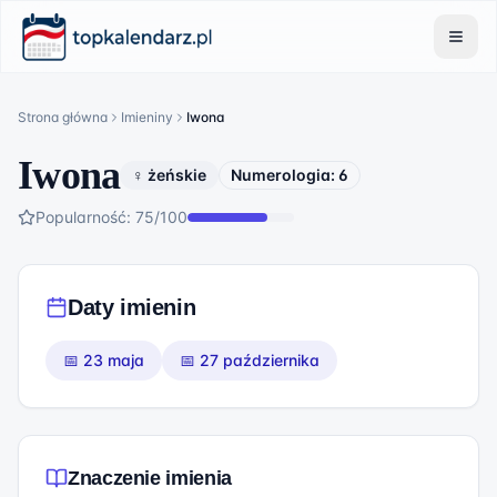
Strona główna
Imieniny
Iwona
Iwona
♀ żeńskie
Numerologia:
6
Popularność:
75
/100
Daty imienin
📅
23 maja
📅
27 października
Znaczenie imienia