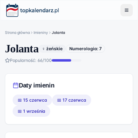
Strona główna
Imieniny
Jolanta
Jolanta
♀ żeńskie
Numerologia:
7
Popularność:
66
/100
Daty imienin
📅
15 czerwca
📅
17 czerwca
📅
1 września