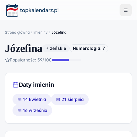
Strona główna
Imieniny
Józefina
Józefina
♀ żeńskie
Numerologia:
7
Popularność:
59
/100
Daty imienin
📅
14 kwietnia
📅
21 sierpnia
📅
16 września