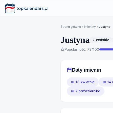
Strona główna
Imieniny
Justyna
Justyna
♀ żeńskie
Popularność:
73
/100
Daty imienin
📅
13 kwietnia
📅
14 
📅
7 października