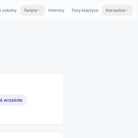
z szkolny
Święta
Imieniny
Fazy księżyca
Narzędzia
6 września