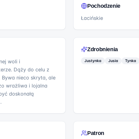
Pochodzenie
Łacińskie
Zdrobnienia
ej woli i
Justynka
Jusia
Tynka
rze. Dąży do celu z
 Bywa nieco skryta, ale
zo wrażliwa i lojalna
 być doskonałą
.
Patron