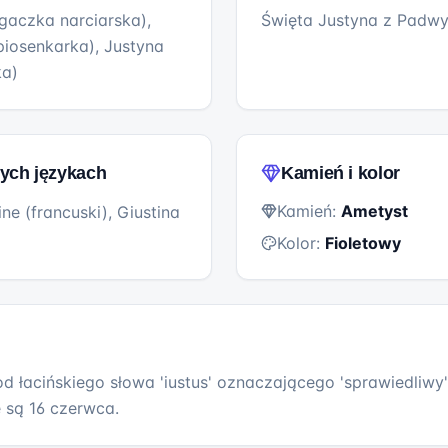
gaczka narciarska),
Święta Justyna z Padw
iosenkarka), Justyna
ka)
ych językach
Kamień i kolor
Kamień:
Ametyst
ine (francuski), Giustina
Kolor:
Fioletowy
d łacińskiego słowa 'iustus' oznaczającego 'sprawiedliwy'
 są 16 czerwca.