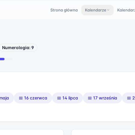
Strona główna
Kalendarze
Kalendar
Numerologia:
9
maja
📅
16 czerwca
📅
14 lipca
📅
17 września
📅
2