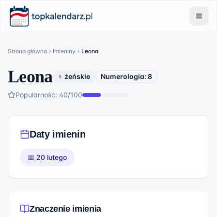
Strona główna
Imieniny
Leona
Leona
♀ żeńskie
Numerologia:
8
Popularność:
40
/100
Daty imienin
📅
20 lutego
Znaczenie imienia