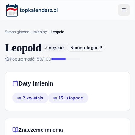
Strona główna
Imieniny
Leopold
Leopold
♂ męskie
Numerologia:
9
Popularność:
50
/100
Daty imienin
📅
2 kwietnia
📅
15 listopada
Znaczenie imienia