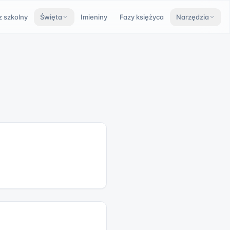
z szkolny
Święta
Imieniny
Fazy księżyca
Narzędzia