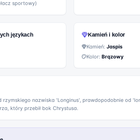
ałacz sportowy)
ych językach
Kamień i kolor
Kamień:
Jaspis
Kolor:
Brązowy
 rzymskiego nazwiska 'Longinus', prawdopodobnie od 'longu
rza, który przebił bok Chrystusa.
we