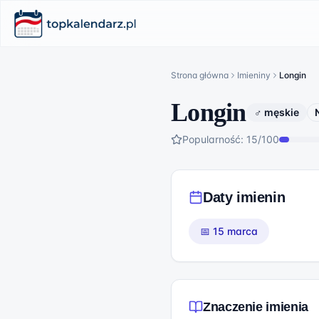
Strona główna
Imieniny
Longin
Longin
♂ męskie
Popularność:
15
/100
Daty imienin
📅
15 marca
Znaczenie imienia