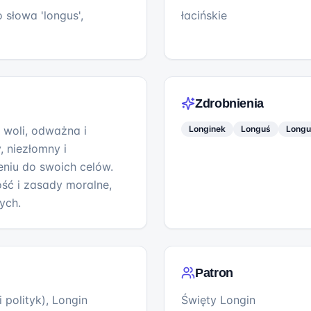
 słowa 'longus',
łacińskie
Zdrobnienia
j woli, odważna i
Longinek
Longuś
Longu
, niezłomny i
niu do swoich celów.
ość i zasady moralne,
ych.
Patron
 polityk), Longin
Święty Longin