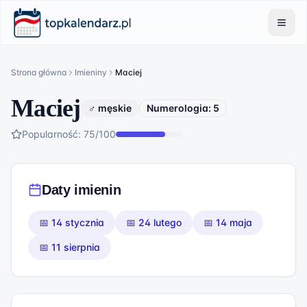
Strona główna
Imieniny
Maciej
Maciej
♂ męskie
Numerologia:
5
Popularność:
75
/100
Daty imienin
📅
14 stycznia
📅
24 lutego
📅
14 maja
📅
11 sierpnia