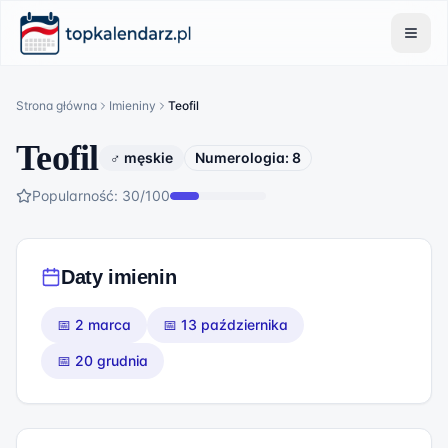
Strona główna
Imieniny
Teofil
Teofil
♂ męskie
Numerologia:
8
Popularność:
30
/100
Daty imienin
📅
2 marca
📅
13 października
📅
20 grudnia