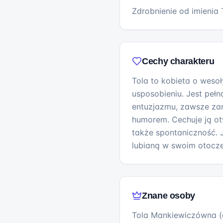
Zdrobnienie od imienia 
Cechy charakteru
Tola to kobieta o weso
usposobieniu. Jest peł
entuzjazmu, zawsze za
humorem. Cechuje ją ot
także spontaniczność. 
lubianą w swoim otocze
Znane osoby
Tola Mankiewiczówna (a