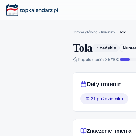
Strona główna
Imieniny
Tola
Tola
♀ żeńskie
Numer
Popularność:
35
/100
Daty imienin
📅
21 października
Znaczenie imienia