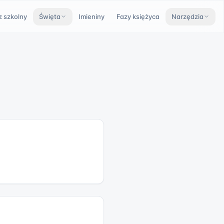
z szkolny
Święta
Imieniny
Fazy księżyca
Narzędzia