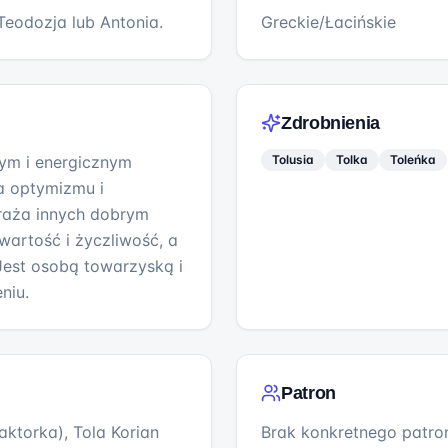
Teodozja lub Antonia.
Greckie/Łacińskie
Zdrobnienia
łym i energicznym
Tolusia
Tolka
Toleńka
na optymizmu i
raża innych dobrym
wartość i życzliwość, a
Jest osobą towarzyską i
niu.
Patron
ktorka), Tola Korian
Brak konkretnego patron