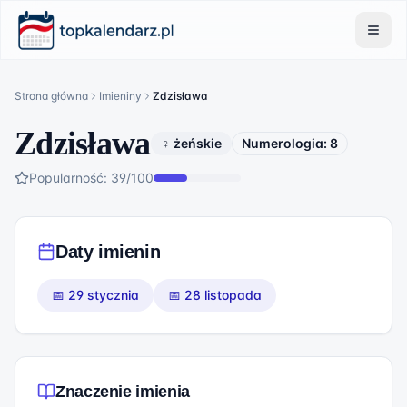
Strona główna
Imieniny
Zdzisława
Zdzisława
♀ żeńskie
Numerologia:
8
Popularność:
39
/100
Daty imienin
📅
29 stycznia
📅
28 listopada
Znaczenie imienia