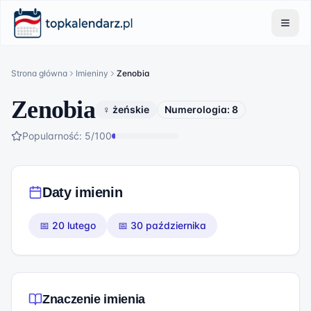
Strona główna
Imieniny
Zenobia
Zenobia
♀ żeńskie
Numerologia:
8
Popularność:
5
/100
Daty imienin
📅
20 lutego
📅
30 października
Znaczenie imienia