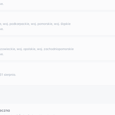
we.
ie, woj. podkarpackie, woj. pomorskie, woj. śląskie
we.
azowieckie, woj. opolskie, woj. zachodniopomorskie
we.
31 sierpnia.
eczna