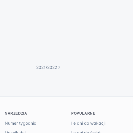
2021/2022
NARZĘDZIA
POPULARNE
Numer tygodnia
Ile dni do wakacji
Licznik dni
Ile dni do świąt