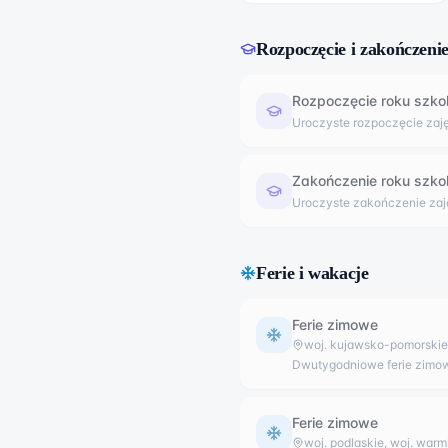
Rozpoczęcie i zakończeni
Rozpoczęcie roku szko
Uroczyste rozpoczęcie za
Zakończenie roku szko
Uroczyste zakończenie z
Ferie i wakacje
Ferie zimowe
woj. kujawsko-pomorskie, 
Dwutygodniowe ferie zimo
Ferie zimowe
woj. podlaskie, woj. war