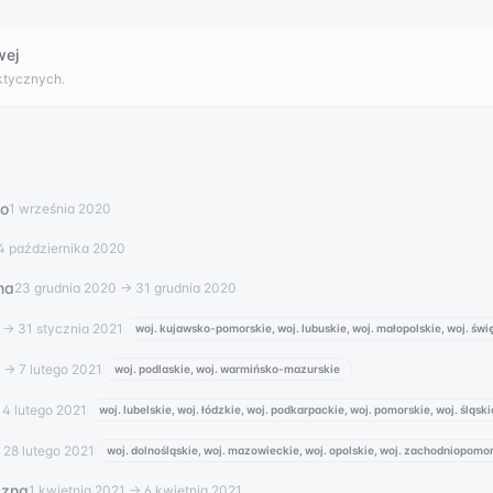
wej
ktycznych.
go
1 września 2020
4 października 2020
na
23 grudnia 2020
→ 31 grudnia 2020
→ 31 stycznia 2021
woj. kujawsko-pomorskie, woj. lubuskie, woj. małopolskie, woj. świ
→ 7 lutego 2021
woj. podlaskie, woj. warmińsko-mazurskie
4 lutego 2021
woj. lubelskie, woj. łódzkie, woj. podkarpackie, woj. pomorskie, woj. śląski
28 lutego 2021
woj. dolnośląskie, woj. mazowieckie, woj. opolskie, woj. zachodniopomo
czna
1 kwietnia 2021
→ 6 kwietnia 2021