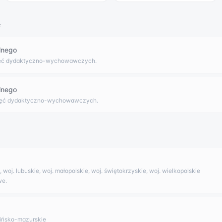
e
lnego
jęć dydaktyczno-wychowawczych.
lnego
ajęć dydaktyczno-wychowawczych.
woj. lubuskie, woj. małopolskie, woj. świętokrzyskie, woj. wielkopolskie
we.
mińsko-mazurskie