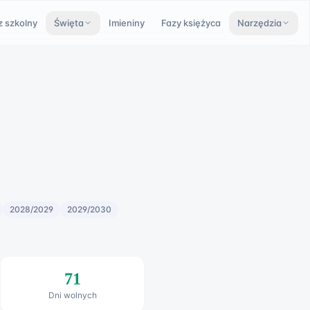
z szkolny
Święta
Imieniny
Fazy księżyca
Narzędzia
2028/2029
2029/2030
71
Dni wolnych