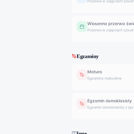
Przerwa w zajęciach szkoln
Wiosenna przerwa świ
Przerwa w zajęciach szkoln
Egzaminy
Matura
Egzaminy maturalne.
Egzamin ósmoklasisty
Egzamin ósmoklasisty z jęz
Inne