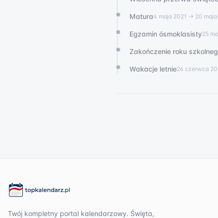
Matura
4 maja 2021
→ 20 maja
Egzamin ósmoklasisty
25 ma
Zakończenie roku szkolne
Wakacje letnie
26 czerwca 20
Twój kompletny portal kalendarzowy. Święta,