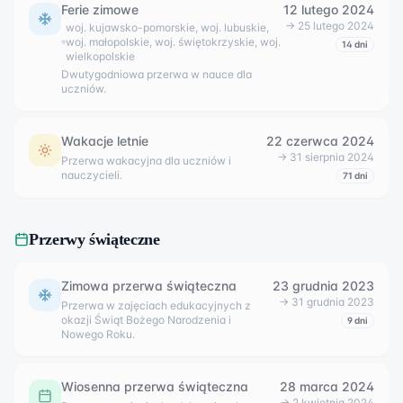
Ferie zimowe
12 lutego 2024
→
25 lutego 2024
woj. kujawsko-pomorskie, woj. lubuskie,
woj. małopolskie, woj. świętokrzyskie, woj.
14
dni
wielkopolskie
Dwutygodniowa przerwa w nauce dla
uczniów.
Wakacje letnie
22 czerwca 2024
→
31 sierpnia 2024
Przerwa wakacyjna dla uczniów i
nauczycieli.
71
dni
Przerwy świąteczne
Zimowa przerwa świąteczna
23 grudnia 2023
→
31 grudnia 2023
Przerwa w zajęciach edukacyjnych z
okazji Świąt Bożego Narodzenia i
9
dni
Nowego Roku.
Wiosenna przerwa świąteczna
28 marca 2024
→
2 kwietnia 2024