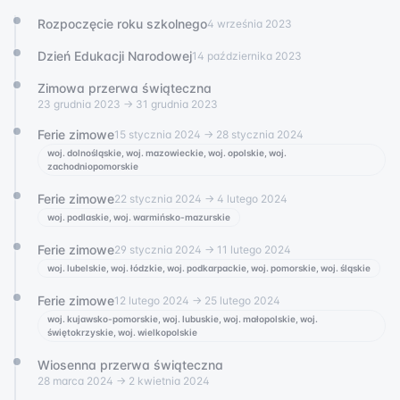
Rozpoczęcie roku szkolnego
4 września 2023
Dzień Edukacji Narodowej
14 października 2023
Zimowa przerwa świąteczna
23 grudnia 2023
→ 31 grudnia 2023
Ferie zimowe
15 stycznia 2024
→ 28 stycznia 2024
woj. dolnośląskie, woj. mazowieckie, woj. opolskie, woj.
zachodniopomorskie
Ferie zimowe
22 stycznia 2024
→ 4 lutego 2024
woj. podlaskie, woj. warmińsko-mazurskie
Ferie zimowe
29 stycznia 2024
→ 11 lutego 2024
woj. lubelskie, woj. łódzkie, woj. podkarpackie, woj. pomorskie, woj. śląskie
Ferie zimowe
12 lutego 2024
→ 25 lutego 2024
woj. kujawsko-pomorskie, woj. lubuskie, woj. małopolskie, woj.
świętokrzyskie, woj. wielkopolskie
Wiosenna przerwa świąteczna
28 marca 2024
→ 2 kwietnia 2024