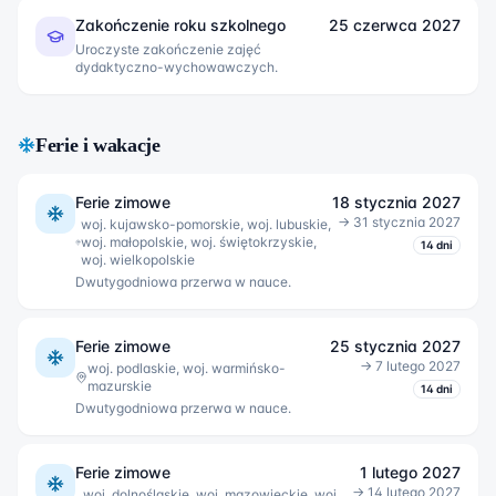
Zakończenie roku szkolnego
25 czerwca 2027
Uroczyste zakończenie zajęć
dydaktyczno-wychowawczych.
Ferie i wakacje
Ferie zimowe
18 stycznia 2027
→
31 stycznia 2027
woj. kujawsko-pomorskie, woj. lubuskie,
woj. małopolskie, woj. świętokrzyskie,
14
dni
woj. wielkopolskie
Dwutygodniowa przerwa w nauce.
Ferie zimowe
25 stycznia 2027
→
7 lutego 2027
woj. podlaskie, woj. warmińsko-
mazurskie
14
dni
Dwutygodniowa przerwa w nauce.
Ferie zimowe
1 lutego 2027
→
14 lutego 2027
woj. dolnośląskie, woj. mazowieckie, woj.