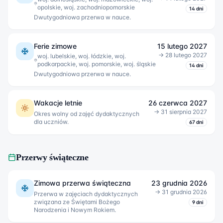
opolskie, woj. zachodniopomorskie
14
dni
Dwutygodniowa przerwa w nauce.
Ferie zimowe
15 lutego 2027
→
28 lutego 2027
woj. lubelskie, woj. łódzkie, woj.
podkarpackie, woj. pomorskie, woj. śląskie
14
dni
Dwutygodniowa przerwa w nauce.
Wakacje letnie
26 czerwca 2027
→
31 sierpnia 2027
Okres wolny od zajęć dydaktycznych
dla uczniów.
67
dni
Przerwy świąteczne
Zimowa przerwa świąteczna
23 grudnia 2026
→
31 grudnia 2026
Przerwa w zajęciach dydaktycznych
związana ze Świętami Bożego
9
dni
Narodzenia i Nowym Rokiem.