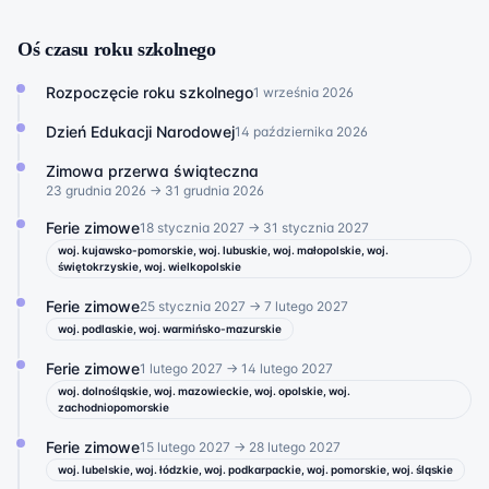
Oś czasu roku szkolnego
Rozpoczęcie roku szkolnego
1 września 2026
Dzień Edukacji Narodowej
14 października 2026
Zimowa przerwa świąteczna
23 grudnia 2026
→ 31 grudnia 2026
Ferie zimowe
18 stycznia 2027
→ 31 stycznia 2027
woj. kujawsko-pomorskie, woj. lubuskie, woj. małopolskie, woj.
świętokrzyskie, woj. wielkopolskie
Ferie zimowe
25 stycznia 2027
→ 7 lutego 2027
woj. podlaskie, woj. warmińsko-mazurskie
Ferie zimowe
1 lutego 2027
→ 14 lutego 2027
woj. dolnośląskie, woj. mazowieckie, woj. opolskie, woj.
zachodniopomorskie
Ferie zimowe
15 lutego 2027
→ 28 lutego 2027
woj. lubelskie, woj. łódzkie, woj. podkarpackie, woj. pomorskie, woj. śląskie