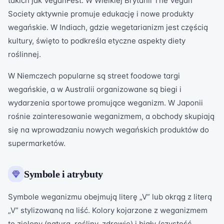
takich jak VeganFest. W Wielkiej Brytanii The Vegan
Society aktywnie promuje edukację i nowe produkty
wegańskie. W Indiach, gdzie wegetarianizm jest częścią
kultury, święto to podkreśla etyczne aspekty diety
roślinnej.
W Niemczech popularne są street foodowe targi
wegańskie, a w Australii organizowane są biegi i
wydarzenia sportowe promujące weganizm. W Japonii
rośnie zainteresowanie weganizmem, a obchody skupiają
się na wprowadzaniu nowych wegańskich produktów do
supermarketów.
Symbole i atrybuty
Symbole weganizmu obejmują literę „V” lub okrąg z literą
„V” stylizowaną na liść. Kolory kojarzone z weganizmem
to zielony (natura, rośliny, zdrowie) i biały (czystość,