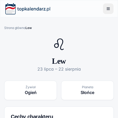
Strona główna
Lew
♌
Lew
23
lipca
–
22
sierpnia
Żywioł
Planeta
Ogień
Słońce
Cechy charakteru