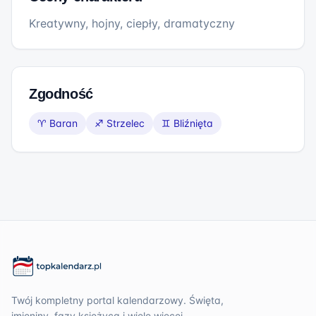
Kreatywny, hojny, ciepły, dramatyczny
Zgodność
♈
Baran
♐
Strzelec
♊
Bliźnięta
Twój kompletny portal kalendarzowy. Święta,
imieniny, fazy księżyca i wiele więcej.